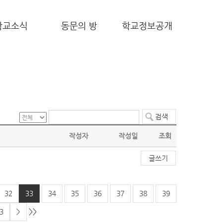
학교소식
동문의 방
학교정보공개
작성자
작성일
조회
글쓰기
32
33
34
35
36
37
38
39
>>
3
>