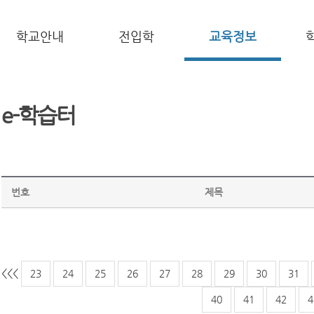
학교안내
전입학
교육정보
e-학습터
번호
제목
<<
<
23
24
25
26
27
28
29
30
31
40
41
42
4