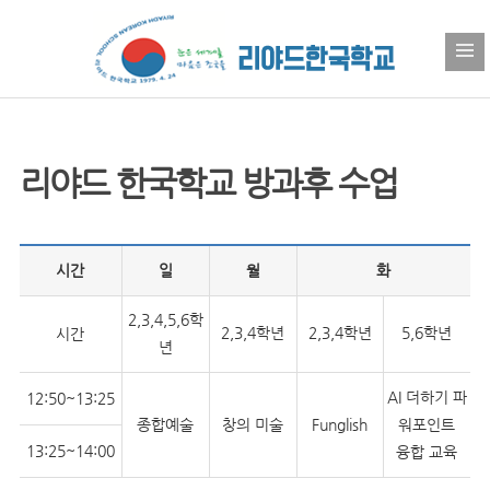
리야드 한국학교 방과후 수업
시간
일
월
화
2,3,4,5,6학
2,3,4학년
2,3,4학년
5,6학년
시간
년
AI 더하기 파
12:50~13:25
종합예술
창의 미술
Funglish
워포인트
13:25~14:00
융합 교육