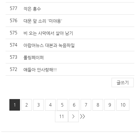
577
작은 홍수
576
대문 앞 소리 '미야옹'
575
비 오는 사막에서 살아 남기
574
아랍어뉴스 대본과 녹음파일
573
롤링페이퍼
572
얘들아 안사랑해!!
글쓰기
1
2
3
4
5
6
7
8
9
10
>>
11
>