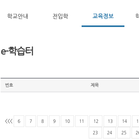
학교안내
전입학
교육정보
e-학습터
번호
제목
<<
<
6
7
8
9
10
11
12
13
14
1
23
24
25
2