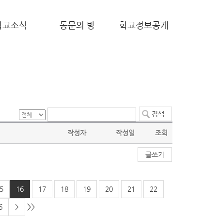
학교소식
동문의 방
학교정보공개
작성자
작성일
조회
글쓰기
5
16
17
18
19
20
21
22
>>
6
>