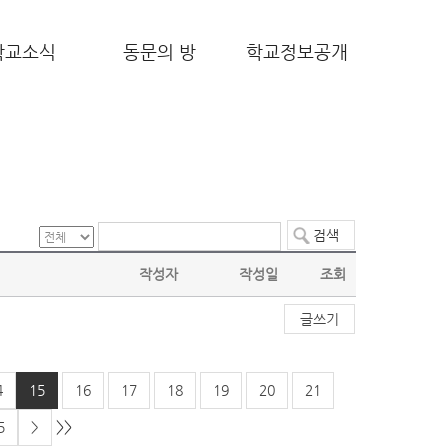
학교소식
동문의 방
학교정보공개
작성자
작성일
조회
글쓰기
4
15
16
17
18
19
20
21
>>
5
>