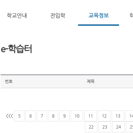
학교안내
전입학
교육정보
e-학습터
번호
제목
<<
<
5
6
7
8
9
10
11
12
13
1
22
23
24
2