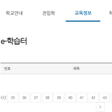
학교안내
전입학
교육정보
e-학습터
번호
제목
<<
<
35
36
37
38
39
40
41
42
43
>