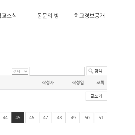
학교소식
동문의 방
학교정보공개
작성자
작성일
조회
글쓰기
44
45
46
47
48
49
50
51