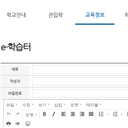
학교안내
전입학
교육정보
e-학습터
제목
작성자
비밀번호
파일
수정
보기
삽입
포맷
테이블
포맷