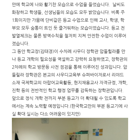
만에 학교에 나와 활기찬 모습으로 수업을 들었습니다. 날씨도
화창하고 학생들, 선생님들의 모습도 모두 밝았습니다. 비록 주
1회이지만 가뭄에 단비같은 등교 수업으로 인해 교사, 학생, 학
부모 모두 숨통이 트인 듯 즐거워하는 모습이었습니다. 등교 전
발열체크는 물론 방역수칙을 철저히 지켜 안전한 수업이 이루어
졌습니다.
그 동안 학교장(김태경)이 수차례 사우디 장학관 압둘힐라를 만
나 등교 개학의 필요성을 역설하고 강력히 요청하였고, 장학관의
2차례의 학교 방문등 사전 점검을 통해 이루어진 성과입니다. 압
둘릴라 장학관은 본교의 사우디교육부 슈퍼바이저로서 리야드
소재 국제학교의 아랍어교육활동, 현지채용교사 자격규정, 개학,
진학 등의 전반적인 학교 행정 업무를 감독하는 장학관입니다.
앞으로 정식 개학 전까지 부분 등교가 더 확대될 수 있도록 학교
에서는 계속 노력할 예정입니다.(한국학교만의 부분 등교기에 사
실 확대 실시는 다소 어려움이 있지만)