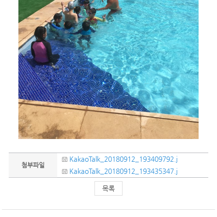
KakaoTalk_20180912_193409792.j
첨부파일
KakaoTalk_20180912_193435347.j
목록